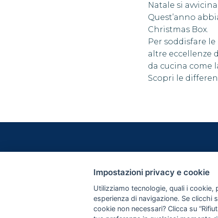
Natale si avvicin
Quest’anno abbia
Christmas Box.
Per soddisfare le
altre eccellenze d
da cucina come la
Scopri le differe
LE ORIGIN
Impostazioni privacy e cookie
LA NOST
LA PASTA
Utilizziamo tecnologie, quali i cookie, p
I GRANI
esperienza di navigazione. Se clicchi su 
cookie non necessari? Clicca su “Rifiuta