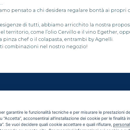
a…
mo pensato a chi desidera regalare bontà ai propri c
 esigenze di tutti, abbiamo arricchito la nostra propos
el territorio, come l’olio Cervillo e il vino Egether, op
 pinza chef o il colapasta, entrambi by Agnelli.
nti combinazioni nel nostro negozio!
I
ACQUISTA
RA CASA
TERMINI E CONDIZIONI
PAGAMENTI
er garantire le funzionalità tecniche e per misurare le prestazioni del 
SPEDIZIONI E RESI
“Accetta”, acconsentirai all'installazione dei cookie per le finalità in
”. Se vuoi decidere quali cookie accettare e quali rifiutare,
personal