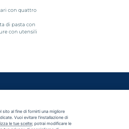
ari con quattro
ta di pasta con
pure con utensili
CONTATTI
PRIVACY E COOKIE POLICY
IMPOSTAZIONI COOKIE
sito al fine di fornirti una migliore
dicate. Vuoi evitare l'installazione di
izza le tue scelte
; potrai modificare le