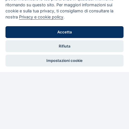
ritornando su questo sito. Per maggiori informazioni sui
Tre Christmas Box per le feste
cookie e sulla tua privacy, ti consigliamo di consultare la
nostra
Privacy e cookie policy
.
Accetta
Rifiuta
Impostazioni cookie
La nostra pasta tra le eccellenze
gastronomiche per l’assemblea di
Confimi