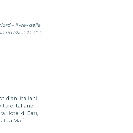
rd – il «re» delle
con un’azienda che
otidiani italiani
lture Italiane
a Hotel di Bari,
rafica Maria