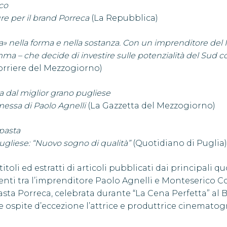
co
ure per il brand Porreca
(La Repubblica)
» nella forma e nella sostanza. Con un imprenditore del No
ma – che decide di investire sulle potenzialità del Sud 
orriere del Mezzogiorno)
a dal miglior grano pugliese
messa di Paolo Agnelli
(La Gazzetta del Mezzogiorno)
 pasta
 pugliese: “Nuovo sogno di qualità”
(Quotidiano di Puglia)
itoli ed estratti di articoli pubblicati dai principali qu
tenti tra l’imprenditore Paolo Agnelli e Monteserico Co
asta Porreca, celebrata durante “La Cena Perfetta” al Br
 ospite d’eccezione l’attrice e produttrice cinematog