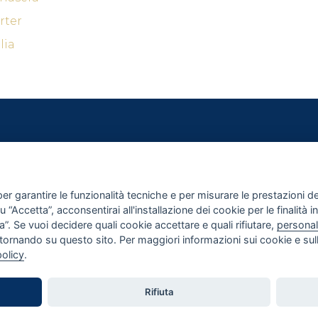
rter
lia
I
ACQUISTA
RA CASA
TERMINI E CONDIZIONI
PAGAMENTI
er garantire le funzionalità tecniche e per misurare le prestazioni del 
SPEDIZIONI E RESI
“Accetta”, acconsentirai all'installazione dei cookie per le finalità in
”. Se vuoi decidere quali cookie accettare e quali rifiutare,
personal
tornando su questo sito. Per maggiori informazioni sui cookie e sull
policy
.
Rifiuta
© 2026 Monteserico Colture Italiane – P.IVA 08606270729
Crediti