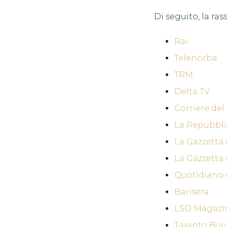
Di seguito, la r
Rai
Telenorba
TRM
Delta TV
Corriere de
La Repubbli
La Gazzetta
La Gazzetta
Quotidiano 
Barisera
LSD Magazi
Taranto Buo