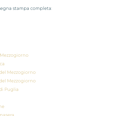
assegna stampa completa:
l Mezzogiorno
ca
 del Mezzogiorno
 del Mezzogiorno
di Puglia
ne
nasera