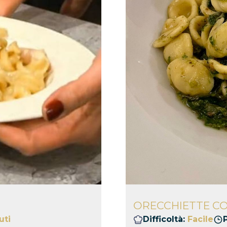
ORECCHIETTE CO
uti
Difficoltà:
Facile