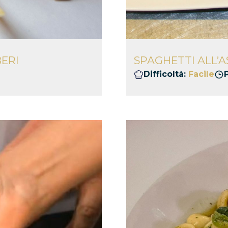
ERI
SPAGHETTI ALL’A
Difficoltà:
Facile